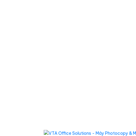
MÁY IN ĐÃ QUA SỬ DỤNG
CAMERA WIFI
CTY TNHH THIẾT BỊ VĂN PHÒNG VIỆT T
- Trụ sở: Số 02, Đường S3, P. Tây Thạnh, Q.Tân Phú, TP
- Chi nhánh 1: Chung cư Sơn Kỳ 1, đường CN13 – DC8 – D
Q. Tân Phú, TPHCM
- Điện thoại: 0988.030.929
- Email: viet929@gmail.com
- Mã số thuế: 0316525187
- Giấy phép kinh doanh: 0316525187
- Website: mayphotocopyvn.vn
Follow us: