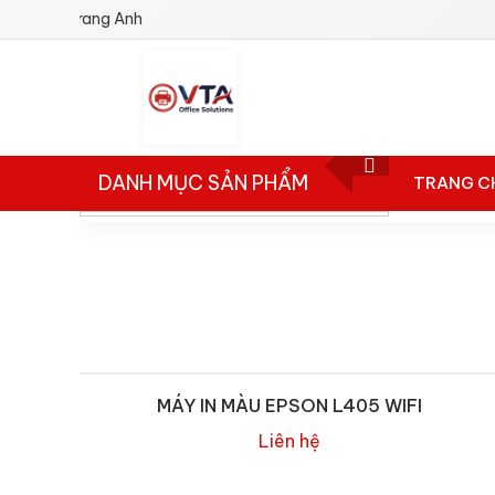
g Việt Trang Anh
DANH MỤC SẢN PHẨM
TRANG C
MÁY PHOTOCOPY TOSHIBA
MÁY PHOTOCOPY RICOH
MÁY IN CANON
MÁY IN HP
MÁY IN MÀU EPSON L405 WIFI
MÁY IN EPSON
Liên hệ
MÁY IN BROTHER