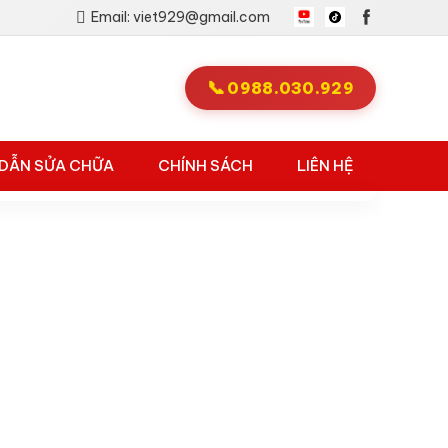
Email: viet929@gmail.com
📞
0988.030.929
DẪN SỬA CHỮA
CHÍNH SÁCH
LIÊN HỆ